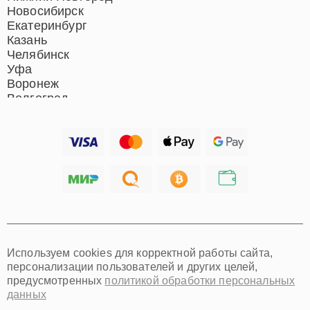
Новосибирск
Екатеринбург
Казань
Челябинск
Уфа
Воронеж
Волгоград
Барнаул
Ижевск
Тольятти
Ярославль
Саратов
Хабаровск
Томск
Тюмень
Иркутск
Самара
Используем cookies для корректной работы сайта,
Омск
персонализации пользователей и других целей,
Красноярск
предусмотренных
политикой обработки персональных
Пермь
данных
Ульяновск