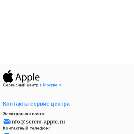
27 2011, включая:
Не включается моноблок или зависает при работе
Проблемы с экраном, подсветкой и видеокартой
Сбои жесткого диска/SSD и оперативной памяти
Перегрев и шум системы охлаждения
Ошибки macOS, медленная работа и зависания
приложений
Мы гарантируем высокое качество ремонта и
долговечность работы вашего iMac после
обслуживания в нашем сервисном центре.
Сервисный центр
в Москве
Контакты сервис центра
Электронная почта:
info@screm-apple.ru
Контактный телефон: