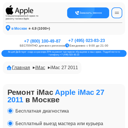
Заказать звонок
Специализированный сервис по
ремонту техники Apple
в Москве
⭐ 4.9 (1000+)
+7 (495) 023-83-23
+7 (800) 100-49-87
БЕСПЛАТНО для всех регионов
Ежедневно с 9:00 до 21:00
Акция! Действует скидка в размере 25% на ремонт при первом обращении в наш сервис. Подробности по
телефону +7 (495) 023-83-23
Главная
iMac
iMac 27 2011
Ремонт iMac
Apple iMac 27
2011
в Москве
Бесплатная диагностика
Бесплатный выезд мастера или курьера